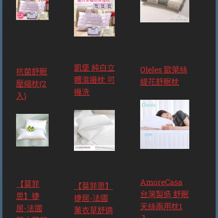
凱堡 純白立
Oleles 歐萊絲
抗菌舒眠
體滾邊枕 可
緹花舒眠枕
壓縮枕(2
機洗
入)
AmoreCasa
【莫菲
【莫菲思】
台灣製造 舒眠
思】捷
捷居-法國
天絲兩用枕1
居-法國
薰衣草舒適