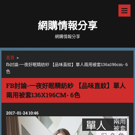
網購情報分享
網購情報分享
首頁
>
fb討論-一夜好眠精紡紗 【品味直紋】單人兩用被套136x196cm- 6
色
FB討論-一夜好眠精紡紗 【品味直紋】單人
兩用被套136X196CM- 6色
2017-01-24 10:46