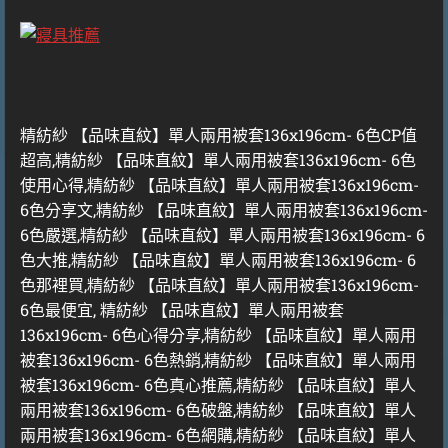
精紡紗 【品味直紋】單人兩用被套136x196cm- 6色CP值
超高,精紡紗 【品味直紋】單人兩用被套136x196cm- 6色
使用心得,精紡紗 【品味直紋】單人兩用被套136x196cm-
6色分享文,精紡紗 【品味直紋】單人兩用被套136x196cm-
6色嚴選,精紡紗 【品味直紋】單人兩用被套136x196cm- 6
色大推,精紡紗 【品味直紋】單人兩用被套136x196cm- 6
色那裡買,精紡紗 【品味直紋】單人兩用被套136x196cm-
6色最便宜, 精紡紗 【品味直紋】單人兩用被套
136x196cm- 6色心得分享,精紡紗 【品味直紋】單人兩用
被套136x196cm- 6色熱銷,精紡紗 【品味直紋】單人兩用
被套136x196cm- 6色真心推薦,精紡紗 【品味直紋】單人
兩用被套136x196cm- 6色破盤,精紡紗 【品味直紋】單人
兩用被套136x196cm- 6色網購,精紡紗 【品味直紋】單人