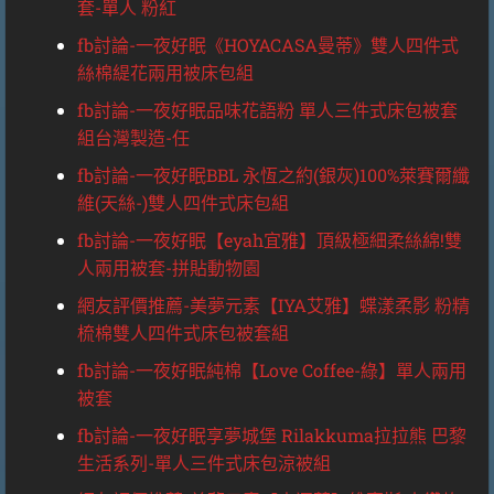
套-單人 粉紅
fb討論-一夜好眠《HOYACASA曼蒂》雙人四件式
絲棉緹花兩用被床包組
fb討論-一夜好眠品味花語粉 單人三件式床包被套
組台灣製造-任
fb討論-一夜好眠BBL 永恆之約(銀灰)100%萊賽爾纖
維(天絲-)雙人四件式床包組
fb討論-一夜好眠【eyah宜雅】頂級極細柔絲綿!雙
人兩用被套-拼貼動物園
網友評價推薦-美夢元素【IYA艾雅】蝶漾柔影 粉精
梳棉雙人四件式床包被套組
fb討論-一夜好眠純棉【Love Coffee-綠】單人兩用
被套
fb討論-一夜好眠享夢城堡 Rilakkuma拉拉熊 巴黎
生活系列-單人三件式床包涼被組