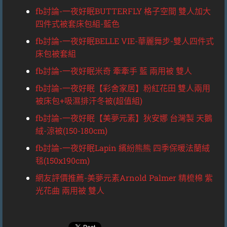
fb討論-一夜好眠BUTTERFLY 格子空間 雙人加大
四件式被套床包組-藍色
fb討論-一夜好眠BELLE VIE-華麗舞步-雙人四件式
床包被套組
fb討論-一夜好眠米奇 牽牽手 藍 兩用被 雙人
fb討論-一夜好眠【彩舍家居】粉紅花田 雙人兩用
被床包+吸濕排汗冬被(超值組)
fb討論-一夜好眠【美夢元素】狄安娜 台灣製 天鵝
絨-涼被(150-180cm)
fb討論-一夜好眠Lapin 繽紛熊熊 四季保暖法蘭絨
毯(150x190cm)
網友評價推薦-美夢元素Arnold Palmer 精梳棉 紫
光花曲 兩用被 雙人