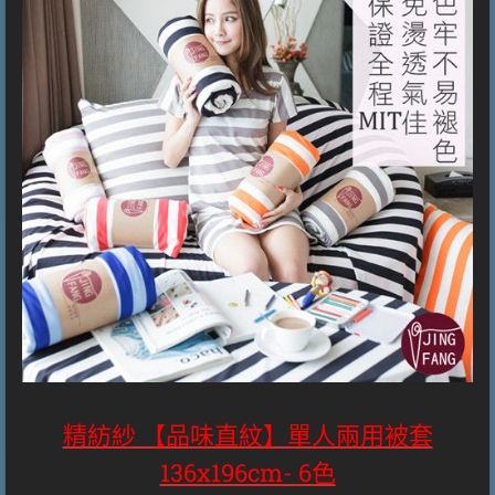
精紡紗 【品味直紋】單人兩用被套
136x196cm- 6色