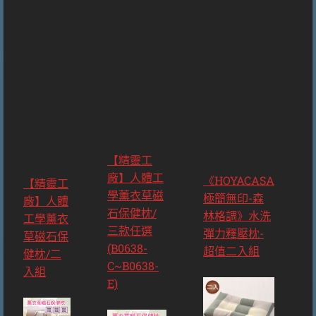
【精靈工
廠】人體工
《HOYACASA
【精靈工
學薰衣草磁
極簡無印-森
廠】人體
石保健枕/
林格調》水洗
工學薰衣
三款任選
彈力釋壓枕-
草磁石保
(B0638-
超值二入組
健枕/二
C~B0638-
入組
E)