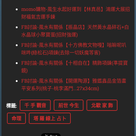
momo購物-風生水起好運到【林真邑】鴻運大展招
財福氣吉運手鍊
FB討論-風水有關係【振晶店】天然黃水晶碎石+白
水晶球小聚寶蛋(招財強運)
FB討論-風水有關係【十方佛教文物嘎】嗡嘛呢叭
咪吽{綠松石}項鍊(去除一切妖魔等害)
FB討論-風水有關係【十相自在】精飾項鍊(準提寶
鏡)
FB討論-風水有關係【開運陶源】雅鑑鑫品金箔畫
平安系列(桃子-桃李滿門...27x34cm)
千 手 觀音
前世 今生
北歐 家 飾
標籤
:
命理
塔 羅 線上 占卜