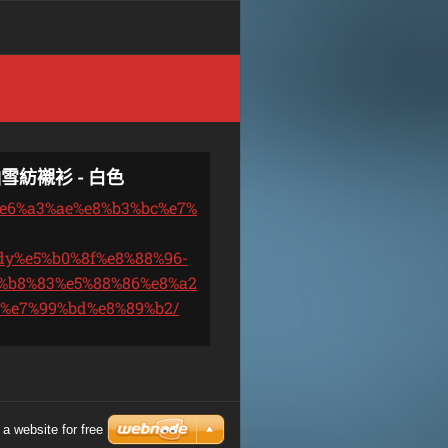
雪紡襯衫 - 白色
1%e6%a3%ae%e8%b3%bc%e7%
dy%e5%b0%8f%e8%88%96-
%b8%83%e5%88%86%e8%a2
-%e7%99%bd%e8%89%b2/
a website for free