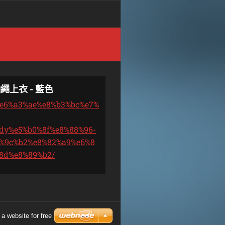
繩上衣 - 藍色
1%e6%a3%ae%e8%b3%bc%e7%
dy%e5%b0%8f%e8%88%96-
%9c%b2%e8%82%a9%e6%8
8d%e8%89%b2/
a website for free