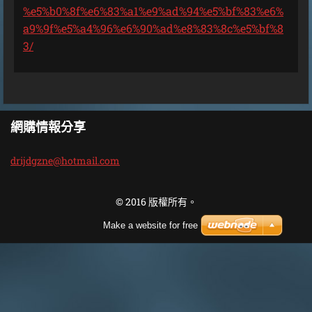
%e5%b0%8f%e6%83%a1%e9%ad%94%e5%bf%83%e6%
a9%9f%e5%a4%96%e6%90%ad%e8%83%8c%e5%bf%8
3/
網購情報分享
drijdgzn
e@hotmai
l.com
© 2016 版權所有。
Make a website for free