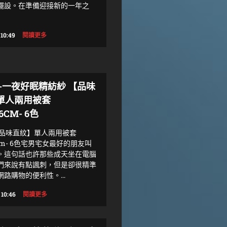
擺設。在準備迎接新的一年之
 10:49
閱讀更多
論-一夜好眠精紡紗 【品味
單人兩用被套
96CM- 6色
【品味直紋】單人兩用被套
96cm- 6色宅男宅女最好的朋友叫
。這句話也許那些成天坐在電腦
們來說有點諷刺，但是卻很精準
路購物的便利性。...
 10:46
閱讀更多