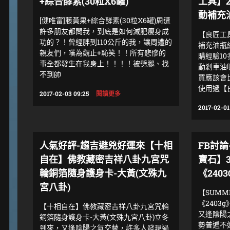
+綜合酵素(30粒X6罐)
工具】
動補充
[健唯富]藤黃果+綜合酵素(30粒X6罐)周遭
許多朋友都問我，到底是如何減肥瘦身成
【良匠工
功的？！曾經胖到110公斤的我，讓周遭的
補充油瓶
親友們，嘆為觀止+恥笑！！所有悲慘的
購經驗1
事全都發生在我身上！！！！被劈腿、找
動剎車油
不到帥
買應該會
使用過【
2017-02-03 09:25
閱讀更多
2017-02-01
人氣好評-趨吉避兇好運來【十相
FB討論
自在】佛教藏密吉祥八卦九宮咒
寶石】
輪銅箔隨身護身卡-大黃(文殊九
《2403
宮八卦)
【SUM
《2403
【十相自在】佛教藏密吉祥八卦九宮咒輪
又逢陰陽
銅箔隨身護身卡-大黃(文殊九宮八卦)立冬
勢普遍不
到來，又逢陰陽之氣交替，許多人發現過