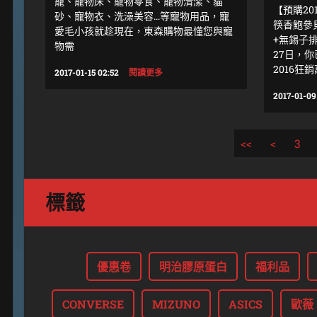
籠、寵物床、寵物零食、寵物清潔、貓
【預購20
砂、寵物衣、洗澡美容...等寵物用品，寵
筷香鮑參
愛毛小孩就趁現在，東森購物最懂您與寵
+無錫子排
物需
27日，
2016狂銷
2017-01-15 02:52
閱讀更多
2017-01-09
<<
<
3
標籤
優惠卷
明治膠原蛋白
福利品
CONVERSE
MIZUNO
ASICS
歐薇