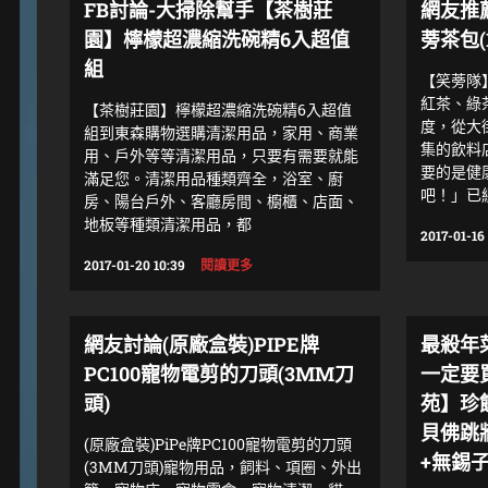
FB討論-大掃除幫手【茶樹莊
網友推
園】檸檬超濃縮洗碗精6入超值
蒡茶包(
組
【笑蒡隊】
紅茶、綠
【茶樹莊園】檸檬超濃縮洗碗精6入超值
度，從大
組到東森購物選購清潔用品，家用、商業
集的飲料
用、戶外等等清潔用品，只要有需要就能
要的是健
滿足您。清潔用品種類齊全，浴室、廚
吧！」已
房、陽台戶外、客廳房間、櫥櫃、店面、
地板等種類清潔用品，都
2017-01-16 
2017-01-20 10:39
閱讀更多
網友討論(原廠盒裝)PIPE牌
最殺年
PC100寵物電剪的刀頭(3MM刀
一定要買
頭)
苑】珍
貝佛跳
(原廠盒裝)PiPe牌PC100寵物電剪的刀頭
+無錫
(3MM刀頭)寵物用品，飼料、項圈、外出