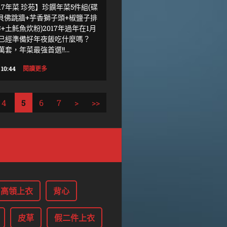
17年菜 珍苑】珍饌年菜5件組(碟
貝佛跳牆+芋香獅子頭+椒鹽子排
+土魠魚炊粉)2017年過年在1月
你已經準備好年夜飯吃什麼嗎？
萬套，年菜最強首選!!...
 10:44
閱讀更多
4
5
6
7
>
>>
高領上衣
背心
皮草
假二件上衣