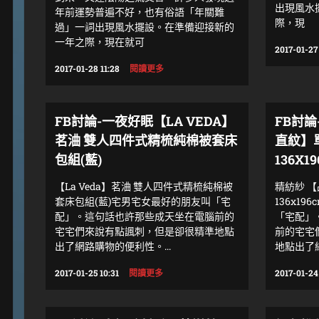
出現風水
年前運勢普遍不好，也有俗語「年關難
際，現
過」一詞出現風水擺設。在準備迎接新的
一年之際，現在就可
2017-01-27
2017-01-28 11:28
閱讀更多
FB討論-一夜好眠【LA VEDA】
FB討
茗浀 雙人四件式精梳純棉被套床
直紋】
包組(藍)
136X1
【La Veda】茗浀 雙人四件式精梳純棉被
精紡紗 
套床包組(藍)宅男宅女最好的朋友叫「宅
136x1
配」。這句話也許那些成天坐在電腦前的
「宅配」
宅宅們來說有點諷刺，但是卻很精準地點
前的宅宅
出了網路購物的便利性。...
地點出了網
2017-01-25 10:31
閱讀更多
2017-01-24