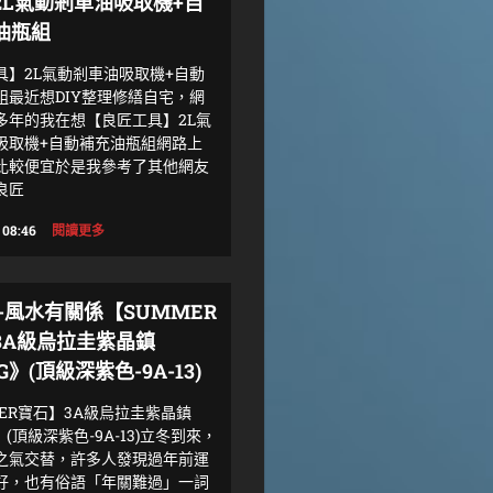
2L氣動剎車油吸取機+自
油瓶組
具】2L氣動剎車油吸取機+自動
組最近想DIY整理修繕自宅，網
0多年的我在想【良匠工具】2L氣
吸取機+自動補充油瓶組網路上
比較便宜於是我參考了其他網友
良匠
 08:46
閱讀更多
-風水有關係【SUMMER
3A級烏拉圭紫晶鎮
G》(頂級深紫色-9A-13)
MER寶石】3A級烏拉圭紫晶鎮
g》(頂級深紫色-9A-13)立冬到來，
之氣交替，許多人發現過年前運
好，也有俗語「年關難過」一詞