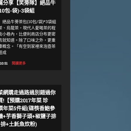
薦分享【笑蒡隊】絕品牛
10包-袋)-3袋組
絕品牛蒡茶包(10包/袋)*3袋組
茶、烏龍茶，現代人愛喝茶的程
街小巷內，比便利商店分布更密
店就知道。除了口味之外，更重
康概念。「有空到家裡來泡壺茶
經成
10:51
閱讀更多
菜網購走過路過別錯過你
!【預購2017年菜 珍
饌年菜5件組(碟筷香鮑參
牆+芋香獅子頭+椒鹽子排
子排+土魠魚炊粉)